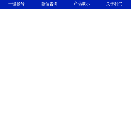
东莞市正森精密零件有限公司
一键拨号
微信咨询
关于我们
东莞市正森精密零件有限公司------位于东莞市寮步镇，是一家集高精
密CNC加工，装配，销售，服务于一体的现代化精密制造企业，公司
拥有10多年的精密五金零件加工经验，专长加工公差小，结构复杂的
高精密零部件，产品被广泛应用于光学，医疗，通讯，汽车，电动工
具，石油化工等领域。 自公司成立以来，始终坚...
了解更多
公司动态
行业资讯
常见问题