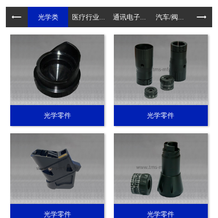
光学类
医疗行业...
通讯电子...
汽车/阀...
电动工具.
光学零件
光学零件
光学零件
光学零件