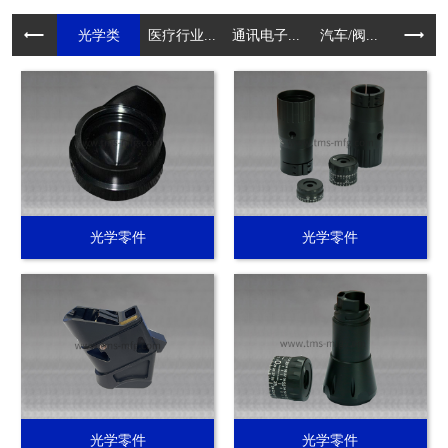
光学类
医疗行业...
通讯电子...
汽车/阀...
电动工具.
光学零件
光学零件
光学零件
光学零件