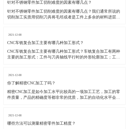
针对不锈钢零件加工切削难度的因素有哪几点？
针对不锈钢零件加工切削难度的因素有哪几点？我们通常所说的
切削加工实质用切削刀具将毛坯或者是工件上多余的材料进层进
行切削清除，让工件获得我们所要求的几何形状跟尺寸以及表面
质量的一种加工方法，一般而言，不锈钢的切削加工难度要高于
其他的常规材料，比如铜材和铝合金，究其原因有以下几个关键
2021-12-08
因素： 一
CNC车铣复合加工主要有哪几种加工形式？
CNC车铣复合加工主要有哪几种加工形式？车铣复合加工有两种
主要的加工形式：工件与刀具轴线平行时的外形轮廓加工；工件
与刀具轴线垂直时的面加工。外形轮廓车铣复合加工类似于采用
螺旋插补铣的方式加工旋转工件的内外轮廓；而面加工式车铣复
合加工仅能加工外表面。 尽管车铣复合加工看起来与车削加
2021-12-08
​你了解精密CNC加工了吗？
精密CNC加工是如今加工水平比较高的一项加工工艺，加工的零
件质量，产品的精确度等都非常的优质，加工的自动化水平会比
较高，在加工的时候，这项工艺是如何的进行加工零件的呢?对于
不同的零件，需要注意什么样的事项呢？ 精密CNC加工柔性好，
自动化技术水平高，非常适合加工轮廊样子繁杂的曲线图，斜面
2021-12-08
零
​哪些方法可以测量精密零件加工精度？