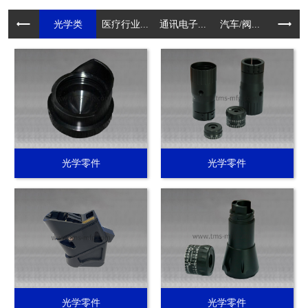
光学类
医疗行业...
通讯电子...
汽车/阀...
电动工具.
光学零件
光学零件
光学零件
光学零件