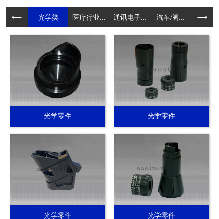
光学类
医疗行业...
通讯电子...
汽车/阀...
电动工具.
光学零件
光学零件
光学零件
光学零件