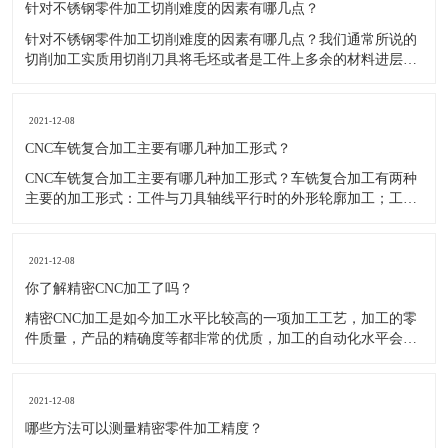
针对不锈钢零件加工切削难度的因素有哪几点？
针对不锈钢零件加工切削难度的因素有哪几点？我们通常所说的
切削加工实质用切削刀具将毛坯或者是工件上多余的材料进层进
行切削清除，让工件获得我们所要求的几何形状跟尺寸以及表面
质量的一种加工方法，一般而言，不锈钢的切削加工难度要高于
其他的常规材料，比如铜材和铝合金，究其原因有以下几个关键
2021-12-08
因素： 一
CNC车铣复合加工主要有哪几种加工形式？
CNC车铣复合加工主要有哪几种加工形式？车铣复合加工有两种
主要的加工形式：工件与刀具轴线平行时的外形轮廓加工；工件
与刀具轴线垂直时的面加工。外形轮廓车铣复合加工类似于采用
螺旋插补铣的方式加工旋转工件的内外轮廓；而面加工式车铣复
合加工仅能加工外表面。 尽管车铣复合加工看起来与车削加
2021-12-08
​你了解精密CNC加工了吗？
精密CNC加工是如今加工水平比较高的一项加工工艺，加工的零
件质量，产品的精确度等都非常的优质，加工的自动化水平会比
较高，在加工的时候，这项工艺是如何的进行加工零件的呢?对于
不同的零件，需要注意什么样的事项呢？ 精密CNC加工柔性好，
自动化技术水平高，非常适合加工轮廊样子繁杂的曲线图，斜面
2021-12-08
零
​哪些方法可以测量精密零件加工精度？