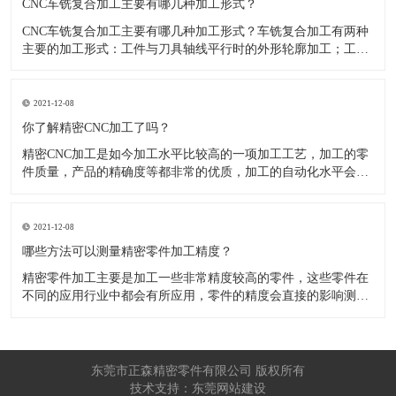
CNC车铣复合加工主要有哪几种加工形式？
CNC车铣复合加工主要有哪几种加工形式？车铣复合加工有两种
主要的加工形式：工件与刀具轴线平行时的外形轮廓加工；工件
与刀具轴线垂直时的面加工。外形轮廓车铣复合加工类似于采用
螺旋插补铣的方式加工旋转工件的内外轮廓；而面加工式车铣复
合加工仅能加工外表面。 尽管车铣复合加工看起来与车削加
2021-12-08
​你了解精密CNC加工了吗？
精密CNC加工是如今加工水平比较高的一项加工工艺，加工的零
件质量，产品的精确度等都非常的优质，加工的自动化水平会比
较高，在加工的时候，这项工艺是如何的进行加工零件的呢?对于
不同的零件，需要注意什么样的事项呢？ 精密CNC加工柔性好，
自动化技术水平高，非常适合加工轮廊样子繁杂的曲线图，斜面
2021-12-08
零
​哪些方法可以测量精密零件加工精度？
精密零件加工主要是加工一些非常精度较高的零件，这些零件在
不同的应用行业中都会有所应用，零件的精度会直接的影响测量
的参数，测量的精度可以根据不同的情况使用不同的测量方法来
进行操作，那么零件加工精度的测量方法有哪些呢？ 精密零件加
工按量具量仪的读数值是否直接表示被测尺寸的数值，可分为测
量和相对
东莞市正森精密零件有限公司 版权所有
技术支持：东莞网站建设