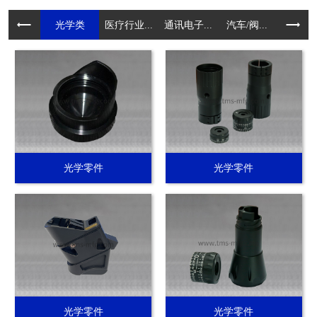
光学类
医疗行业...
通讯电子...
汽车/阀...
电动工具.
光学零件
光学零件
光学零件
光学零件