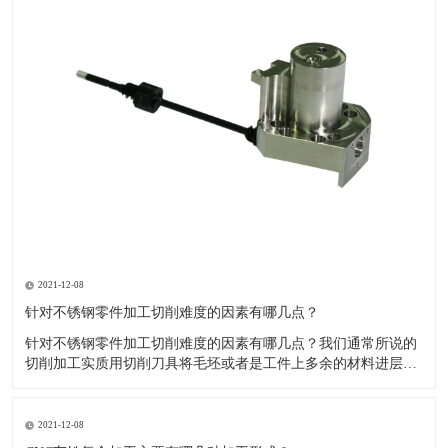
2021-12-08
针对不锈钢零件加工切削难度的因素有哪几点？
针对不锈钢零件加工切削难度的因素有哪几点？我们通常所说的
切削加工实质用切削刀具将毛坯或者是工件上多余的材料进层进
行切削清除，让工件获得我们所要求的几何形状跟尺寸以及表面
质量的一种加工方法，一般而言，不锈钢的切削加工难度要高于
其他的常规材料，比如铜材和铝合金，究其原因有以下几个关键
2021-12-08
因素： 一