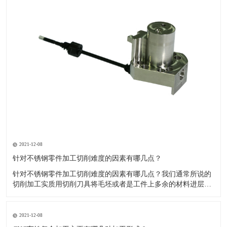
2021-12-08
针对不锈钢零件加工切削难度的因素有哪几点？
针对不锈钢零件加工切削难度的因素有哪几点？我们通常所说的
切削加工实质用切削刀具将毛坯或者是工件上多余的材料进层进
行切削清除，让工件获得我们所要求的几何形状跟尺寸以及表面
质量的一种加工方法，一般而言，不锈钢的切削加工难度要高于
其他的常规材料，比如铜材和铝合金，究其原因有以下几个关键
2021-12-08
因素： 一