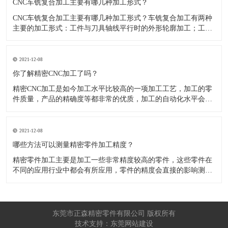
CNC车铣复合加工主要有哪几种加工形式？
CNC车铣复合加工主要有哪几种加工形式？车铣复合加工有两种
主要的加工形式：工件与刀具轴线平行时的外形轮廓加工；工件
与刀具轴线垂直时的面加工。外形轮廓车铣复合加工类似于采用
螺旋插补铣的方式加工旋转工件的内外轮廓；而面加工式车铣复
合加工仅能加工外表面。 尽管车铣复合加工看起来与车削加
2021-12-08
​你了解精密CNC加工了吗？
精密CNC加工是如今加工水平比较高的一项加工工艺，加工的零
件质量，产品的精确度等都非常的优质，加工的自动化水平会比
较高，在加工的时候，这项工艺是如何的进行加工零件的呢?对于
不同的零件，需要注意什么样的事项呢？ 精密CNC加工柔性好，
自动化技术水平高，非常适合加工轮廊样子繁杂的曲线图，斜面
2021-12-08
零
​哪些方法可以测量精密零件加工精度？
精密零件加工主要是加工一些非常精度较高的零件，这些零件在
不同的应用行业中都会有所应用，零件的精度会直接的影响测量
的参数，测量的精度可以根据不同的情况使用不同的测量方法来
进行操作，那么零件加工精度的测量方法有哪些呢？ 精密零件加
工按量具量仪的读数值是否直接表示被测尺寸的数值，可分为测
量和相对
东莞市正森精密零件有限公司 版权所有
技术支持：东莞网站建设