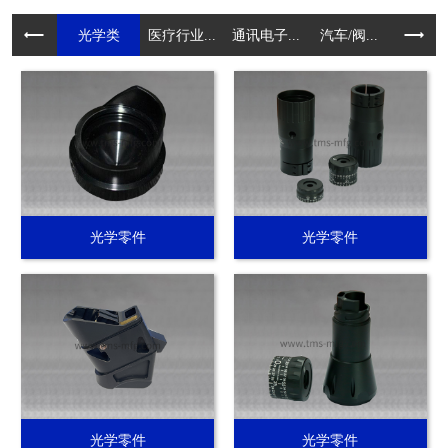
光学类
医疗行业...
通讯电子...
汽车/阀...
电动工具.
光学零件
光学零件
光学零件
光学零件