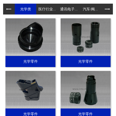
光学类
医疗行业...
通讯电子...
汽车/阀...
电动工具.
光学零件
光学零件
光学零件
光学零件