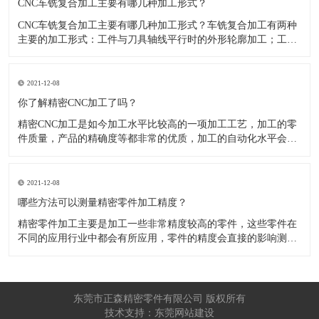
CNC车铣复合加工主要有哪几种加工形式？
CNC车铣复合加工主要有哪几种加工形式？车铣复合加工有两种
主要的加工形式：工件与刀具轴线平行时的外形轮廓加工；工件
与刀具轴线垂直时的面加工。外形轮廓车铣复合加工类似于采用
螺旋插补铣的方式加工旋转工件的内外轮廓；而面加工式车铣复
合加工仅能加工外表面。 尽管车铣复合加工看起来与车削加
2021-12-08
​你了解精密CNC加工了吗？
精密CNC加工是如今加工水平比较高的一项加工工艺，加工的零
件质量，产品的精确度等都非常的优质，加工的自动化水平会比
较高，在加工的时候，这项工艺是如何的进行加工零件的呢?对于
不同的零件，需要注意什么样的事项呢？ 精密CNC加工柔性好，
自动化技术水平高，非常适合加工轮廊样子繁杂的曲线图，斜面
2021-12-08
零
​哪些方法可以测量精密零件加工精度？
精密零件加工主要是加工一些非常精度较高的零件，这些零件在
不同的应用行业中都会有所应用，零件的精度会直接的影响测量
的参数，测量的精度可以根据不同的情况使用不同的测量方法来
进行操作，那么零件加工精度的测量方法有哪些呢？ 精密零件加
工按量具量仪的读数值是否直接表示被测尺寸的数值，可分为测
量和相对
东莞市正森精密零件有限公司 版权所有
技术支持：东莞网站建设