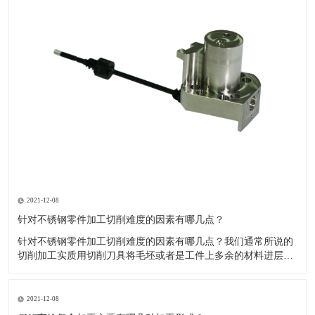
2021-12-08
针对不锈钢零件加工切削难度的因素有哪几点？
针对不锈钢零件加工切削难度的因素有哪几点？我们通常所说的
切削加工实质用切削刀具将毛坯或者是工件上多余的材料进层进
行切削清除，让工件获得我们所要求的几何形状跟尺寸以及表面
质量的一种加工方法，一般而言，不锈钢的切削加工难度要高于
其他的常规材料，比如铜材和铝合金，究其原因有以下几个关键
2021-12-08
因素： 一