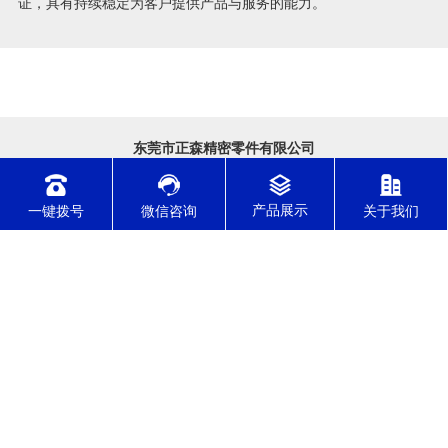
证，具有持续稳定为客户提供产品与服务的能力。
东莞市正森精密零件有限公司
东莞市正森精密零件有限公司------位于东莞市寮步镇，是一家集高精
密CNC加工，装配，销售，服务于一体的现代化精密制造企业，公司
一键拨号
微信咨询
关于我们
拥有10多年的精密五金零件加工经验，专长加工公差小，结构复杂的
高精密零部件，产品被广泛应用于光学，医疗，通讯，汽车，电动工
具，石油化工等领域。 自公司成立以来，始终坚...
了解更多