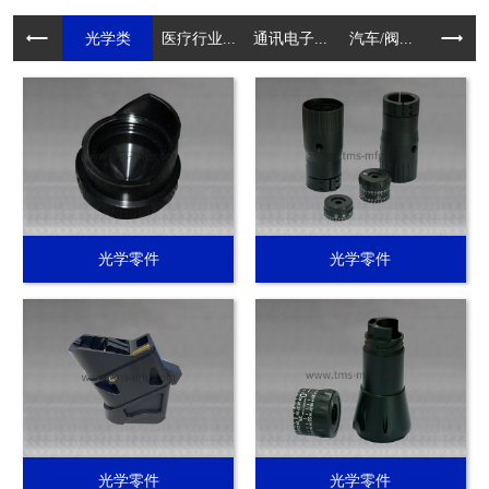
光学类
医疗行业...
通讯电子...
汽车/阀...
电动工具.
光学零件
光学零件
光学零件
光学零件