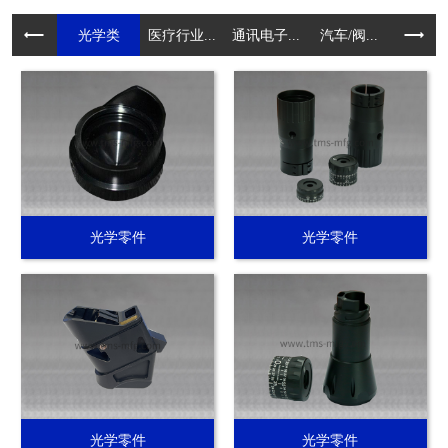
光学类
医疗行业...
通讯电子...
汽车/阀...
电动工具.
光学零件
光学零件
光学零件
光学零件