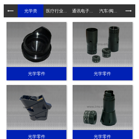
光学类
医疗行业...
通讯电子...
汽车/阀...
电动工具.
光学零件
光学零件
光学零件
光学零件