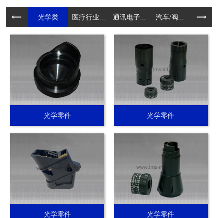
光学类
医疗行业...
通讯电子...
汽车/阀...
电动工具.
光学零件
光学零件
光学零件
光学零件