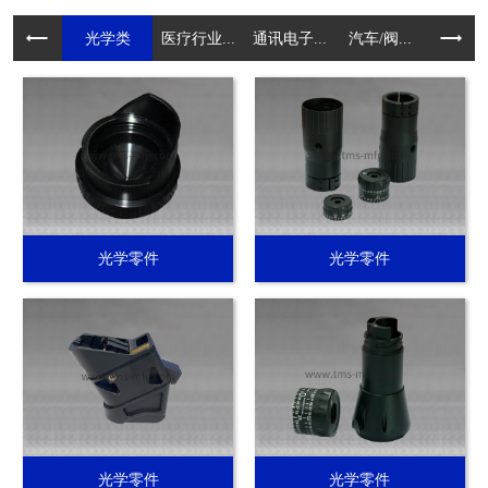
光学类
医疗行业...
通讯电子...
汽车/阀...
电动工具.
光学零件
光学零件
光学零件
光学零件