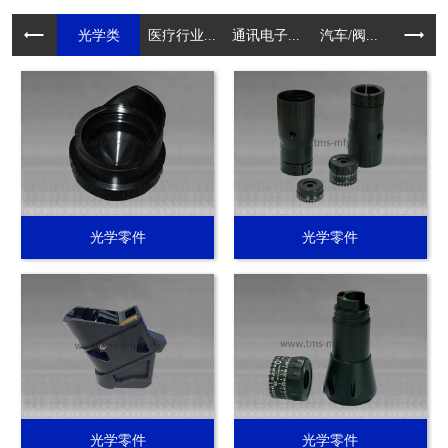
光学类
医疗行业...
通讯电子...
汽车/阀...
电动工具.
光学零件
光学零件
光学零件
光学零件