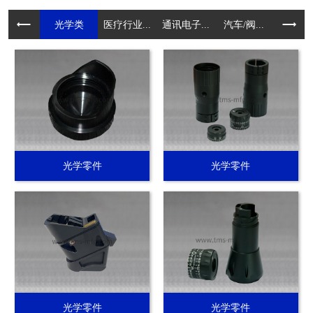
光学类
医疗行业...
通讯电子...
汽车/阀...
电动工具.
光学零件
光学零件
光学零件
光学零件