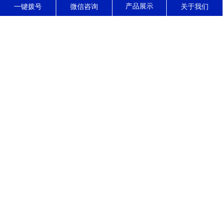
东莞市正森精密零件有限公司
一键拨号
微信咨询
关于我们
东莞市正森精密零件有限公司------位于东莞市寮步镇，是一家集高精
密CNC加工，装配，销售，服务于一体的现代化精密制造企业，公司
拥有10多年的精密五金零件加工经验，专长加工公差小，结构复杂的
高精密零部件，产品被广泛应用于光学，医疗，通讯，汽车，电动工
具，石油化工等领域。 自公司成立以来，始终坚...
了解更多
公司动态
行业资讯
常见问题