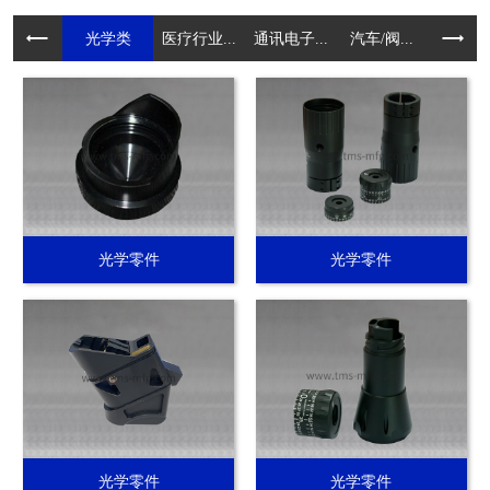
光学类
医疗行业...
通讯电子...
汽车/阀...
电动工具.
光学零件
光学零件
光学零件
光学零件