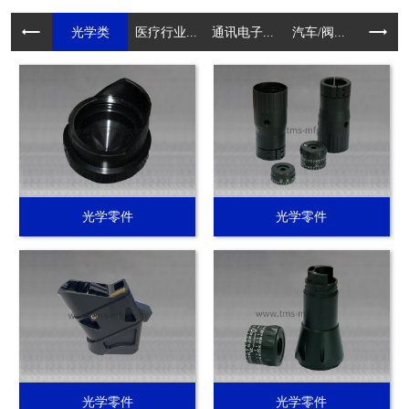
光学类
医疗行业...
通讯电子...
汽车/阀...
电动工具.
光学零件
光学零件
光学零件
光学零件