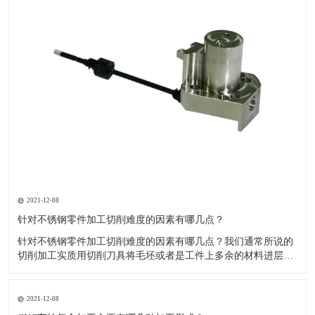
2021-12-08
针对不锈钢零件加工切削难度的因素有哪几点？
针对不锈钢零件加工切削难度的因素有哪几点？我们通常所说的
切削加工实质用切削刀具将毛坯或者是工件上多余的材料进层进
行切削清除，让工件获得我们所要求的几何形状跟尺寸以及表面
质量的一种加工方法，一般而言，不锈钢的切削加工难度要高于
其他的常规材料，比如铜材和铝合金，究其原因有以下几个关键
2021-12-08
因素： 一