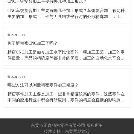
CNC车铣复合加工主要有哪几种加工形式？
CNC车铣复合加工主要有哪几种加工形式？车铣复合加工有两种
主要的加工形式：工件与刀具轴线平行时的外形轮廓加工；工件
与刀具轴线垂直时的面加工。外形轮廓车铣复合加工类似于采用
螺旋插补铣的方式加工旋转工件的内外轮廓；而面加工式车铣复
合加工仅能加工外表面。 尽管车铣复合加工看起来与车削加
2021-12-08
​你了解精密CNC加工了吗？
精密CNC加工是如今加工水平比较高的一项加工工艺，加工的零
件质量，产品的精确度等都非常的优质，加工的自动化水平会比
较高，在加工的时候，这项工艺是如何的进行加工零件的呢?对于
不同的零件，需要注意什么样的事项呢？ 精密CNC加工柔性好，
自动化技术水平高，非常适合加工轮廊样子繁杂的曲线图，斜面
2021-12-08
零
​哪些方法可以测量精密零件加工精度？
精密零件加工主要是加工一些非常精度较高的零件，这些零件在
不同的应用行业中都会有所应用，零件的精度会直接的影响测量
的参数，测量的精度可以根据不同的情况使用不同的测量方法来
进行操作，那么零件加工精度的测量方法有哪些呢？ 精密零件加
工按量具量仪的读数值是否直接表示被测尺寸的数值，可分为测
量和相对
东莞市正森精密零件有限公司 版权所有
技术支持：东莞网站建设