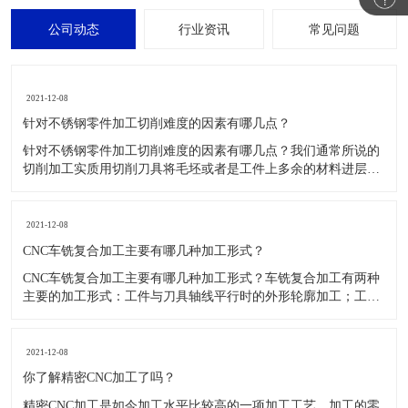
公司动态
行业资讯
常见问题
2021-12-08
针对不锈钢零件加工切削难度的因素有哪几点？
针对不锈钢零件加工切削难度的因素有哪几点？我们通常所说的
切削加工实质用切削刀具将毛坯或者是工件上多余的材料进层进
行切削清除，让工件获得我们所要求的几何形状跟尺寸以及表面
质量的一种加工方法，一般而言，不锈钢的切削加工难度要高于
其他的常规材料，比如铜材和铝合金，究其原因有以下几个关键
2021-12-08
因素： 一
CNC车铣复合加工主要有哪几种加工形式？
CNC车铣复合加工主要有哪几种加工形式？车铣复合加工有两种
主要的加工形式：工件与刀具轴线平行时的外形轮廓加工；工件
与刀具轴线垂直时的面加工。外形轮廓车铣复合加工类似于采用
螺旋插补铣的方式加工旋转工件的内外轮廓；而面加工式车铣复
合加工仅能加工外表面。 尽管车铣复合加工看起来与车削加
2021-12-08
​你了解精密CNC加工了吗？
精密CNC加工是如今加工水平比较高的一项加工工艺，加工的零