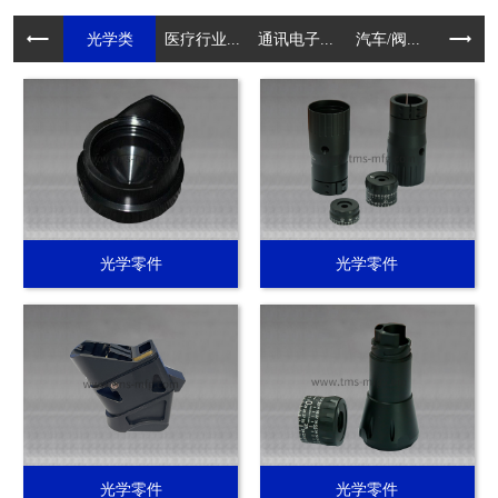
光学类
医疗行业...
通讯电子...
汽车/阀...
电动工具.
光学零件
光学零件
光学零件
光学零件