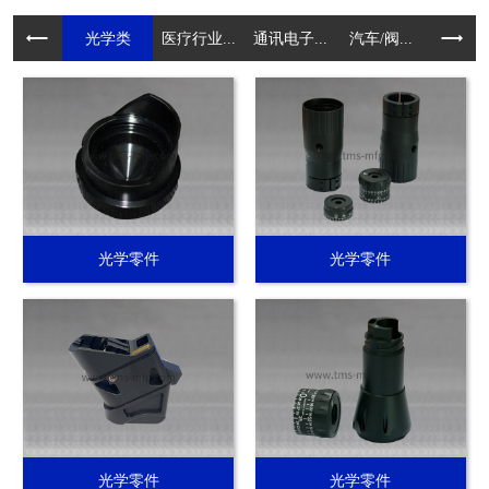
光学类
医疗行业...
通讯电子...
汽车/阀...
电动工具.
光学零件
光学零件
光学零件
光学零件