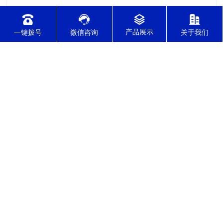
一键拨号
微信咨询
关于我们
2021-12-08
针对不锈钢零件加工切削难度的因素有哪几点？
针对不锈钢零件加工切削难度的因素有哪几点？我们通常所说的
切削加工实质用切削刀具将毛坯或者是工件上多余的材料进层进
行切削清除，让工件获得我们所要求的几何形状跟尺寸以及表面
质量的一种加工方法，一般而言，不锈钢的切削加工难度要高于
其他的常规材料，比如铜材和铝合金，究其原因有以下几个关键
2021-12-08
因素： 一