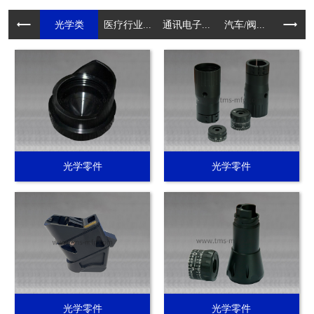
光学类
医疗行业...
通讯电子...
汽车/阀...
电动工具.
光学零件
光学零件
光学零件
光学零件