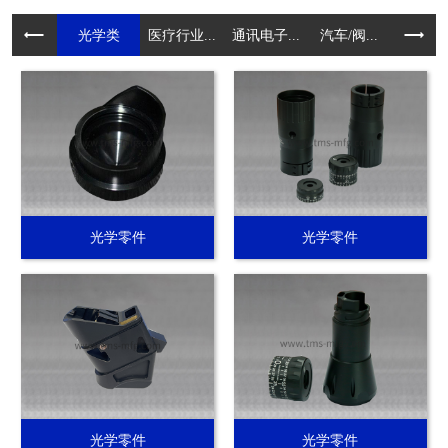
光学类
医疗行业...
通讯电子...
汽车/阀...
电动工具.
光学零件
光学零件
光学零件
光学零件