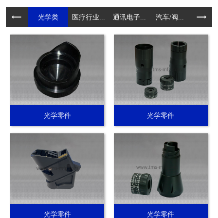
光学类
医疗行业...
通讯电子...
汽车/阀...
电动工具.
光学零件
光学零件
光学零件
光学零件