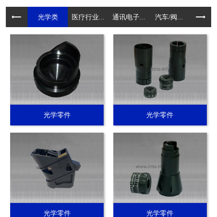
光学类
医疗行业...
通讯电子...
汽车/阀...
电动工具.
光学零件
光学零件
光学零件
光学零件