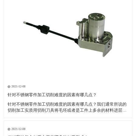
2021-12-08
针对不锈钢零件加工切削难度的因素有哪几点？
针对不锈钢零件加工切削难度的因素有哪几点？我们通常所说的
切削加工实质用切削刀具将毛坯或者是工件上多余的材料进层进
行切削清除，让工件获得我们所要求的几何形状跟尺寸以及表面
质量的一种加工方法，一般而言，不锈钢的切削加工难度要高于
其他的常规材料，比如铜材和铝合金，究其原因有以下几个关键
2021-12-08
因素： 一