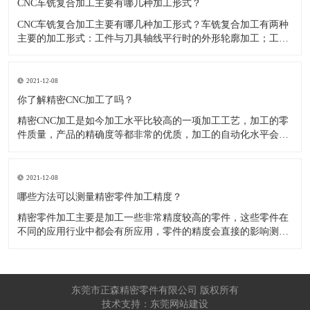
CNC车铣复合加工主要有哪几种加工形式？
CNC车铣复合加工主要有哪几种加工形式？车铣复合加工有两种
主要的加工形式：工件与刀具轴线平行时的外形轮廓加工；工件
与刀具轴线垂直时的面加工。外形轮廓车铣复合加工类似于采用
螺旋插补铣的方式加工旋转工件的内外轮廓；而面加工式车铣复
合加工仅能加工外表面。 尽管车铣复合加工看起来与车削加
2021-12-08
​你了解精密CNC加工了吗？
精密CNC加工是如今加工水平比较高的一项加工工艺，加工的零
件质量，产品的精确度等都非常的优质，加工的自动化水平会比
较高，在加工的时候，这项工艺是如何的进行加工零件的呢?对于
不同的零件，需要注意什么样的事项呢？ 精密CNC加工柔性好，
自动化技术水平高，非常适合加工轮廊样子繁杂的曲线图，斜面
2021-12-08
零
​哪些方法可以测量精密零件加工精度？
精密零件加工主要是加工一些非常精度较高的零件，这些零件在
不同的应用行业中都会有所应用，零件的精度会直接的影响测量
的参数，测量的精度可以根据不同的情况使用不同的测量方法来
进行操作，那么零件加工精度的测量方法有哪些呢？ 精密零件加
工按量具量仪的读数值是否直接表示被测尺寸的数值，可分为测
量和相对
东莞市正森精密零件有限公司 版权所有
技术支持：东莞网站建设