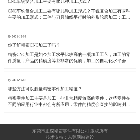
CNC车铣复合加工主要有哪几种加工形式？
CNC车铣复合加工主要有哪几种加工形式？车铣复合加工有两种
主要的加工形式：工件与刀具轴线平行时的外形轮廓加工；工件
与刀具轴线垂直时的面加工。外形轮廓车铣复合加工类似于采用
螺旋插补铣的方式加工旋转工件的内外轮廓；而面加工式车铣复
合加工仅能加工外表面。 尽管车铣复合加工看起来与车削加
2021-12-08
​你了解精密CNC加工了吗？
精密CNC加工是如今加工水平比较高的一项加工工艺，加工的零
件质量，产品的精确度等都非常的优质，加工的自动化水平会比
较高，在加工的时候，这项工艺是如何的进行加工零件的呢?对于
不同的零件，需要注意什么样的事项呢？ 精密CNC加工柔性好，
自动化技术水平高，非常适合加工轮廊样子繁杂的曲线图，斜面
2021-12-08
零
​哪些方法可以测量精密零件加工精度？
精密零件加工主要是加工一些非常精度较高的零件，这些零件在
不同的应用行业中都会有所应用，零件的精度会直接的影响测量
的参数，测量的精度可以根据不同的情况使用不同的测量方法来
进行操作，那么零件加工精度的测量方法有哪些呢？ 精密零件加
工按量具量仪的读数值是否直接表示被测尺寸的数值，可分为测
量和相对
东莞市正森精密零件有限公司 版权所有
技术支持：东莞网站建设