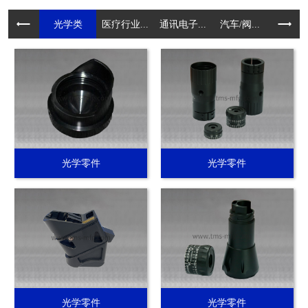
光学类
医疗行业...
通讯电子...
汽车/阀...
电动工具.
光学零件
光学零件
光学零件
光学零件