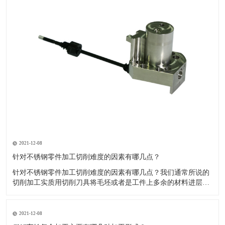
2021-12-08
针对不锈钢零件加工切削难度的因素有哪几点？
针对不锈钢零件加工切削难度的因素有哪几点？我们通常所说的
切削加工实质用切削刀具将毛坯或者是工件上多余的材料进层进
行切削清除，让工件获得我们所要求的几何形状跟尺寸以及表面
质量的一种加工方法，一般而言，不锈钢的切削加工难度要高于
其他的常规材料，比如铜材和铝合金，究其原因有以下几个关键
2021-12-08
因素： 一