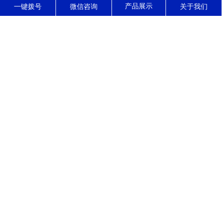
东莞市正森精密零件有限公司
一键拨号
微信咨询
关于我们
东莞市正森精密零件有限公司------位于东莞市寮步镇，是一家集高精
密CNC加工，装配，销售，服务于一体的现代化精密制造企业，公司
拥有10多年的精密五金零件加工经验，专长加工公差小，结构复杂的
高精密零部件，产品被广泛应用于光学，医疗，通讯，汽车，电动工
具，石油化工等领域。 自公司成立以来，始终坚...
了解更多
公司动态
行业资讯
常见问题