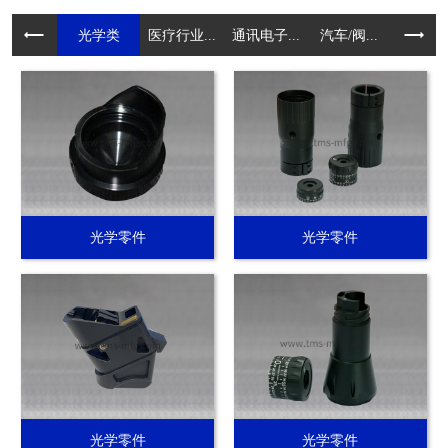
光学类
医疗行业...
通讯电子...
汽车/阀...
电动工具.
光学零件
光学零件
光学零件
光学零件