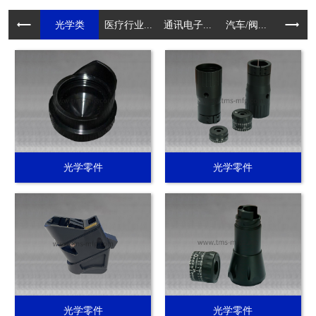
光学类
医疗行业...
通讯电子...
汽车/阀...
电动工具.
光学零件
光学零件
光学零件
光学零件