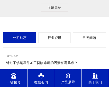
了解更多
公司动态
行业资讯
常见问题
2021-12-08
针对不锈钢零件加工切削难度的因素有哪几点？
针对不锈钢零件加工切削难度的因素有哪几点？我们通常所说的
切削加工实质用切削刀具将毛坯或者是工件上多余的材料进层进
行切削清除，让工件获得我们所要求的几何形状跟尺寸以及表面
一键拨号
微信咨询
关于我们
质量的一种加工方法，一般而言，不锈钢的切削加工难度要高于
其他的常规材料，比如铜材和铝合金，究其原因有以下几个关键
2021-12-08
因素： 一
CNC车铣复合加工主要有哪几种加工形式？
CNC车铣复合加工主要有哪几种加工形式？车铣复合加工有两种