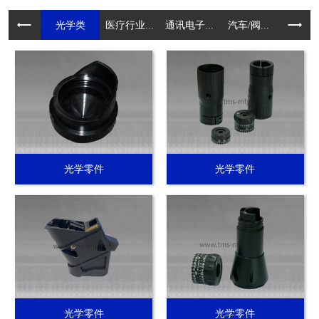
光学类
医疗行业...
通讯电子...
汽车/阀...
电动工具.
光学零件
光学零件
光学零件
光学零件