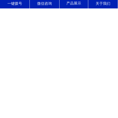
东莞市正森精密零件有限公司
一键拨号
微信咨询
关于我们
东莞市正森精密零件有限公司------位于东莞市寮步镇，是一家集高精
密CNC加工，装配，销售，服务于一体的现代化精密制造企业，公司
拥有10多年的精密五金零件加工经验，专长加工公差小，结构复杂的
高精密零部件，产品被广泛应用于光学，医疗，通讯，汽车，电动工
具，石油化工等领域。 自公司成立以来，始终坚...
了解更多
公司动态
行业资讯
常见问题