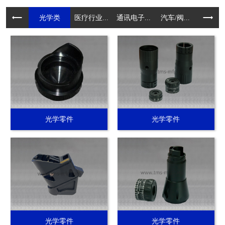
光学类
医疗行业...
通讯电子...
汽车/阀...
电动工具.
光学零件
光学零件
光学零件
光学零件