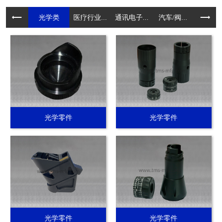
光学类
医疗行业...
通讯电子...
汽车/阀...
电动工具.
光学零件
光学零件
光学零件
光学零件