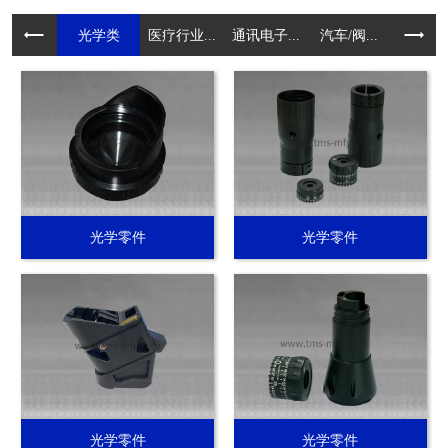
光学类
医疗行业...
通讯电子...
汽车/阀...
电动工具.
光学零件
光学零件
光学零件
光学零件