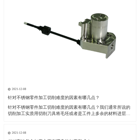
2021-12-08
针对不锈钢零件加工切削难度的因素有哪几点？
针对不锈钢零件加工切削难度的因素有哪几点？我们通常所说的
切削加工实质用切削刀具将毛坯或者是工件上多余的材料进层进
行切削清除，让工件获得我们所要求的几何形状跟尺寸以及表面
质量的一种加工方法，一般而言，不锈钢的切削加工难度要高于
其他的常规材料，比如铜材和铝合金，究其原因有以下几个关键
2021-12-08
因素： 一