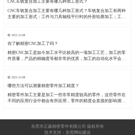
CNC车铣复合加工主要有哪几种加工形式？
CNC车铣复合加工主要有哪几种加工形式？车铣复合加工有两种
主要的加工形式：工件与刀具轴线平行时的外形轮廓加工；工件
与刀具轴线垂直时的面加工。外形轮廓车铣复合加工类似于采用
螺旋插补铣的方式加工旋转工件的内外轮廓；而面加工式车铣复
合加工仅能加工外表面。 尽管车铣复合加工看起来与车削加
2021-12-08
​你了解精密CNC加工了吗？
精密CNC加工是如今加工水平比较高的一项加工工艺，加工的零
件质量，产品的精确度等都非常的优质，加工的自动化水平会比
较高，在加工的时候，这项工艺是如何的进行加工零件的呢?对于
不同的零件，需要注意什么样的事项呢？ 精密CNC加工柔性好，
自动化技术水平高，非常适合加工轮廊样子繁杂的曲线图，斜面
2021-12-08
零
​哪些方法可以测量精密零件加工精度？
精密零件加工主要是加工一些非常精度较高的零件，这些零件在
不同的应用行业中都会有所应用，零件的精度会直接的影响测量
的参数，测量的精度可以根据不同的情况使用不同的测量方法来
进行操作，那么零件加工精度的测量方法有哪些呢？ 精密零件加
工按量具量仪的读数值是否直接表示被测尺寸的数值，可分为测
量和相对
东莞市正森精密零件有限公司 版权所有
技术支持：东莞网站建设