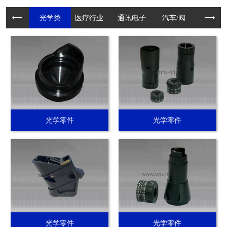
光学类
医疗行业...
通讯电子...
汽车/阀...
电动工具.
光学零件
光学零件
光学零件
光学零件