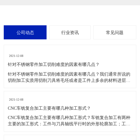
公司动态
行业资讯
常见问题
2021-12-08
针对不锈钢零件加工切削难度的因素有哪几点？
针对不锈钢零件加工切削难度的因素有哪几点？我们通常所说的
切削加工实质用切削刀具将毛坯或者是工件上多余的材料进层进
行切削清除，让工件获得我们所要求的几何形状跟尺寸以及表面
质量的一种加工方法，一般而言，不锈钢的切削加工难度要高于
其他的常规材料，比如铜材和铝合金，究其原因有以下几个关键
2021-12-08
因素： 一
CNC车铣复合加工主要有哪几种加工形式？
CNC车铣复合加工主要有哪几种加工形式？车铣复合加工有两种
主要的加工形式：工件与刀具轴线平行时的外形轮廓加工；工件
与刀具轴线垂直时的面加工。外形轮廓车铣复合加工类似于采用
螺旋插补铣的方式加工旋转工件的内外轮廓；而面加工式车铣复