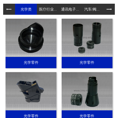
光学类
医疗行业...
通讯电子...
汽车/阀...
电动工具.
光学零件
光学零件
光学零件
光学零件