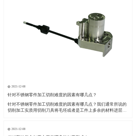
2021-12-08
针对不锈钢零件加工切削难度的因素有哪几点？
针对不锈钢零件加工切削难度的因素有哪几点？我们通常所说的
切削加工实质用切削刀具将毛坯或者是工件上多余的材料进层进
行切削清除，让工件获得我们所要求的几何形状跟尺寸以及表面
质量的一种加工方法，一般而言，不锈钢的切削加工难度要高于
其他的常规材料，比如铜材和铝合金，究其原因有以下几个关键
2021-12-08
因素： 一