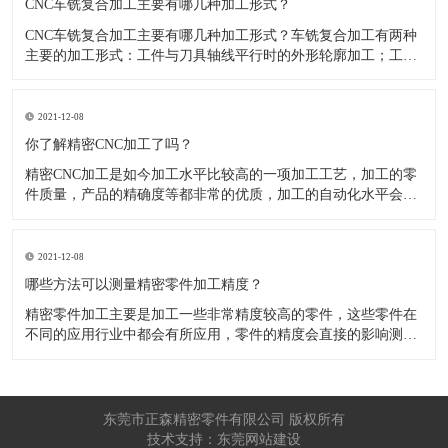
CNC车铣复合加工主要有哪几种加工形式？
CNC车铣复合加工主要有哪几种加工形式？车铣复合加工有两种
主要的加工形式：工件与刀具轴线平行时的外形轮廓加工；工件
与刀具轴线垂直时的面加工。外形轮廓车铣复合加工类似于采用
螺旋插补铣的方式加工旋转工件的内外轮廓；而面加工式车铣复
合加工仅能加工外表面。 尽管车铣复合加工看起来与车削加
2021-12-08
​你了解精密CNC加工了吗？
精密CNC加工是如今加工水平比较高的一项加工工艺，加工的零
件质量，产品的精确度等都非常的优质，加工的自动化水平会比
较高，在加工的时候，这项工艺是如何的进行加工零件的呢?对于
不同的零件，需要注意什么样的事项呢？ 精密CNC加工柔性好，
自动化技术水平高，非常适合加工轮廊样子繁杂的曲线图，斜面
2021-12-08
零
​哪些方法可以测量精密零件加工精度？
精密零件加工主要是加工一些非常精度较高的零件，这些零件在
不同的应用行业中都会有所应用，零件的精度会直接的影响测量
的参数，测量的精度可以根据不同的情况使用不同的测量方法来
进行操作，那么零件加工精度的测量方法有哪些呢？ 精密零件加
工按量具量仪的读数值是否直接表示被测尺寸的数值，可分为测
量和相对
东莞市正森精密零件有限公司 版权所有
技术支持：东莞网站建设