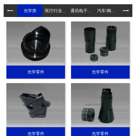
光学类
医疗行业...
通讯电子...
汽车/阀...
电动工具.
光学零件
光学零件
光学零件
光学零件