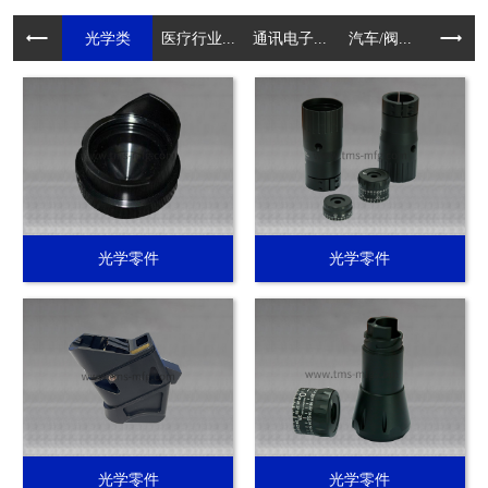
光学类
医疗行业...
通讯电子...
汽车/阀...
电动工具.
光学零件
光学零件
光学零件
光学零件