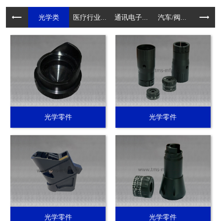
光学类
医疗行业...
通讯电子...
汽车/阀...
电动工具.
光学零件
光学零件
光学零件
光学零件