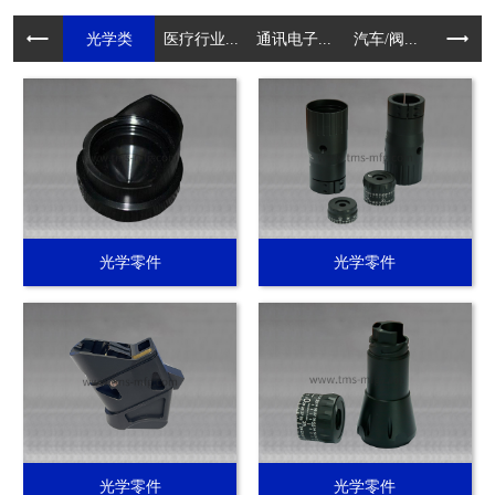
光学类
医疗行业...
通讯电子...
汽车/阀...
电动工具.
光学零件
光学零件
光学零件
光学零件