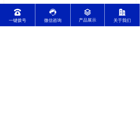
一键拨号
微信咨询
关于我们
2021-12-08
针对不锈钢零件加工切削难度的因素有哪几点？
针对不锈钢零件加工切削难度的因素有哪几点？我们通常所说的
切削加工实质用切削刀具将毛坯或者是工件上多余的材料进层进
行切削清除，让工件获得我们所要求的几何形状跟尺寸以及表面
质量的一种加工方法，一般而言，不锈钢的切削加工难度要高于
其他的常规材料，比如铜材和铝合金，究其原因有以下几个关键
2021-12-08
因素： 一