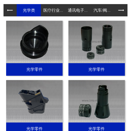
光学类
医疗行业...
通讯电子...
汽车/阀...
电动工具.
光学零件
光学零件
光学零件
光学零件