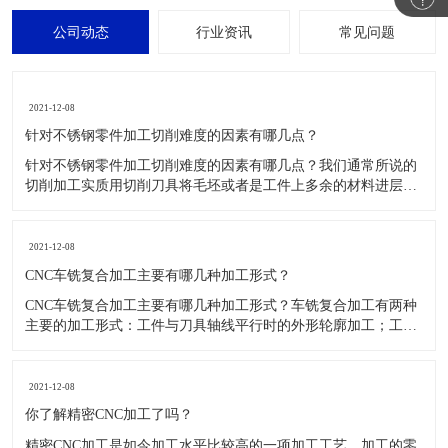
公司动态
行业资讯
常见问题
2021-12-08
针对不锈钢零件加工切削难度的因素有哪几点？
针对不锈钢零件加工切削难度的因素有哪几点？我们通常所说的
切削加工实质用切削刀具将毛坯或者是工件上多余的材料进层进
行切削清除，让工件获得我们所要求的几何形状跟尺寸以及表面
质量的一种加工方法，一般而言，不锈钢的切削加工难度要高于
其他的常规材料，比如铜材和铝合金，究其原因有以下几个关键
2021-12-08
因素： 一
CNC车铣复合加工主要有哪几种加工形式？
CNC车铣复合加工主要有哪几种加工形式？车铣复合加工有两种
主要的加工形式：工件与刀具轴线平行时的外形轮廓加工；工件
与刀具轴线垂直时的面加工。外形轮廓车铣复合加工类似于采用
螺旋插补铣的方式加工旋转工件的内外轮廓；而面加工式车铣复
合加工仅能加工外表面。 尽管车铣复合加工看起来与车削加
2021-12-08
​你了解精密CNC加工了吗？
精密CNC加工是如今加工水平比较高的一项加工工艺，加工的零