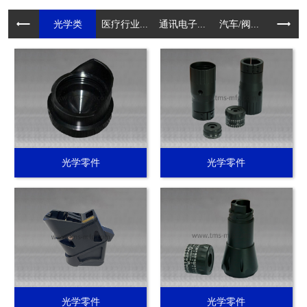
光学类
医疗行业...
通讯电子...
汽车/阀...
电动工具.
光学零件
光学零件
光学零件
光学零件