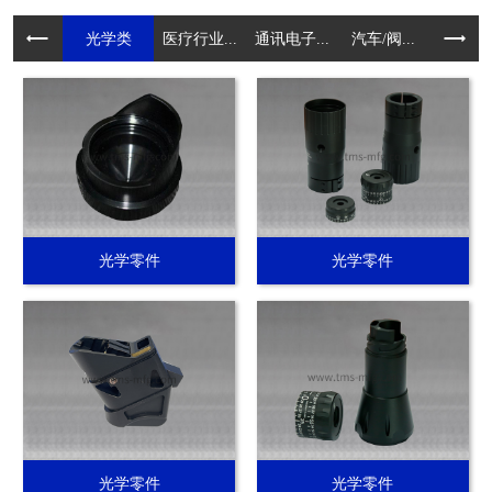
光学类
医疗行业...
通讯电子...
汽车/阀...
电动工具.
光学零件
光学零件
光学零件
光学零件