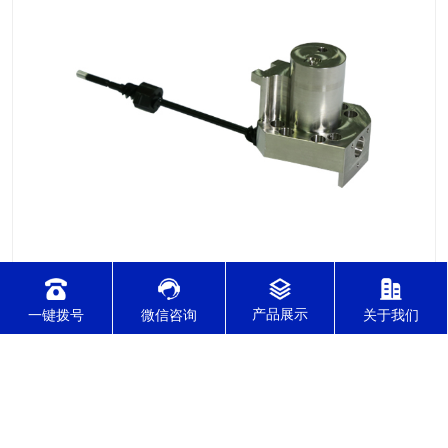
2021-12-08
针对不锈钢零件加工切削难度的因素有哪几点？
一键拨号
微信咨询
关于我们
针对不锈钢零件加工切削难度的因素有哪几点？我们通常所说的
切削加工实质用切削刀具将毛坯或者是工件上多余的材料进层进
行切削清除，让工件获得我们所要求的几何形状跟尺寸以及表面
质量的一种加工方法，一般而言，不锈钢的切削加工难度要高于
其他的常规材料，比如铜材和铝合金，究其原因有以下几个关键
2021-12-08
因素： 一