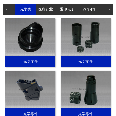
光学类
医疗行业...
通讯电子...
汽车/阀...
电动工具.
光学零件
光学零件
光学零件
光学零件