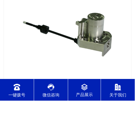
2021-12-08
针对不锈钢零件加工切削难度的因素有哪几点？
一键拨号
微信咨询
关于我们
针对不锈钢零件加工切削难度的因素有哪几点？我们通常所说的
切削加工实质用切削刀具将毛坯或者是工件上多余的材料进层进
行切削清除，让工件获得我们所要求的几何形状跟尺寸以及表面
质量的一种加工方法，一般而言，不锈钢的切削加工难度要高于
其他的常规材料，比如铜材和铝合金，究其原因有以下几个关键
2021-12-08
因素： 一