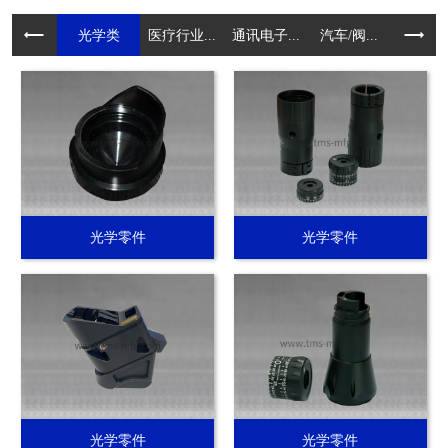
光学类
医疗行业...
通讯电子...
汽车/阀...
电动工具.
光学零件
光学零件
光学零件
光学零件