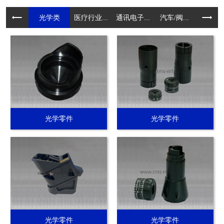
光学类
医疗行业...
通讯电子...
汽车/阀...
电动工具.
光学零件
光学零件
光学零件
光学零件