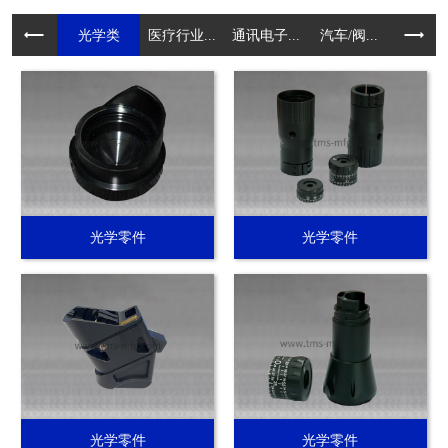
光学类
医疗行业...
通讯电子...
汽车/阀...
电动工具.
光学零件
光学零件
光学零件
光学零件