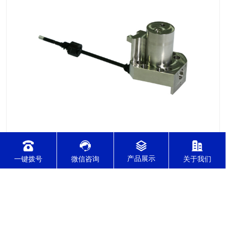
2021-12-08
针对不锈钢零件加工切削难度的因素有哪几点？
一键拨号
微信咨询
关于我们
针对不锈钢零件加工切削难度的因素有哪几点？我们通常所说的
切削加工实质用切削刀具将毛坯或者是工件上多余的材料进层进
行切削清除，让工件获得我们所要求的几何形状跟尺寸以及表面
质量的一种加工方法，一般而言，不锈钢的切削加工难度要高于
其他的常规材料，比如铜材和铝合金，究其原因有以下几个关键
2021-12-08
因素： 一