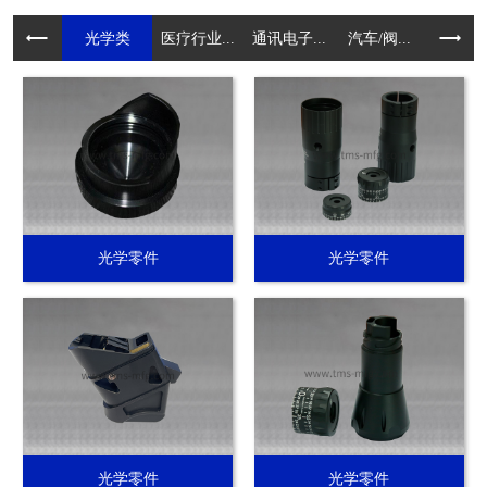
光学类
医疗行业...
通讯电子...
汽车/阀...
电动工具.
光学零件
光学零件
光学零件
光学零件