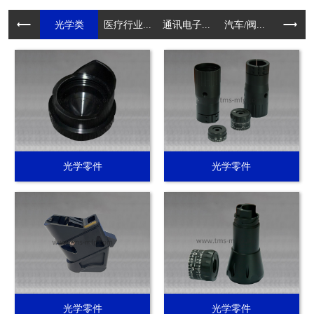
光学类
医疗行业...
通讯电子...
汽车/阀...
电动工具.
光学零件
光学零件
光学零件
光学零件