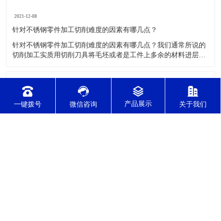
2021-12-08
针对不锈钢零件加工切削难度的因素有哪几点？
针对不锈钢零件加工切削难度的因素有哪几点？我们通常所说的
切削加工实质用切削刀具将毛坯或者是工件上多余的材料进层进
行切削清除，让工件获得我们所要求的几何形状跟尺寸以及表面
质量的一种加工方法，一般而言，不锈钢的切削加工难度要高于
其他的常规材料，比如铜材和铝合金，究其原因有以下几个关键
2021-12-08
因素： 一
CNC车铣复合加工主要有哪几种加工形式？
一键拨号
微信咨询
关于我们
CNC车铣复合加工主要有哪几种加工形式？车铣复合加工有两种
主要的加工形式：工件与刀具轴线平行时的外形轮廓加工；工件
与刀具轴线垂直时的面加工。外形轮廓车铣复合加工类似于采用
螺旋插补铣的方式加工旋转工件的内外轮廓；而面加工式车铣复
合加工仅能加工外表面。 尽管车铣复合加工看起来与车削加
2021-12-08
​你了解精密CNC加工了吗？
精密CNC加工是如今加工水平比较高的一项加工工艺，加工的零
件质量，产品的精确度等都非常的优质，加工的自动化水平会比
较高，在加工的时候，这项工艺是如何的进行加工零件的呢?对于
不同的零件，需要注意什么样的事项呢？ 精密CNC加工柔性好，