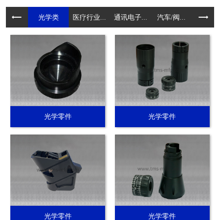
光学类
医疗行业...
通讯电子...
汽车/阀...
电动工具.
光学零件
光学零件
光学零件
光学零件