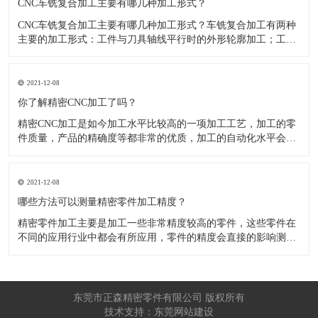
CNC车铣复合加工主要有哪几种加工形式？
CNC车铣复合加工主要有哪几种加工形式？车铣复合加工有两种
主要的加工形式：工件与刀具轴线平行时的外形轮廓加工；工件
与刀具轴线垂直时的面加工。外形轮廓车铣复合加工类似于采用
螺旋插补铣的方式加工旋转工件的内外轮廓；而面加工式车铣复
合加工仅能加工外表面。 尽管车铣复合加工看起来与车削加
2021-12-08
​你了解精密CNC加工了吗？
精密CNC加工是如今加工水平比较高的一项加工工艺，加工的零
件质量，产品的精确度等都非常的优质，加工的自动化水平会比
较高，在加工的时候，这项工艺是如何的进行加工零件的呢?对于
不同的零件，需要注意什么样的事项呢？ 精密CNC加工柔性好，
自动化技术水平高，非常适合加工轮廊样子繁杂的曲线图，斜面
2021-12-08
零
​哪些方法可以测量精密零件加工精度？
精密零件加工主要是加工一些非常精度较高的零件，这些零件在
不同的应用行业中都会有所应用，零件的精度会直接的影响测量
的参数，测量的精度可以根据不同的情况使用不同的测量方法来
进行操作，那么零件加工精度的测量方法有哪些呢？ 精密零件加
工按量具量仪的读数值是否直接表示被测尺寸的数值，可分为测
量和相对
东莞市正森精密零件有限公司 版权所有
技术支持：东莞网站建设