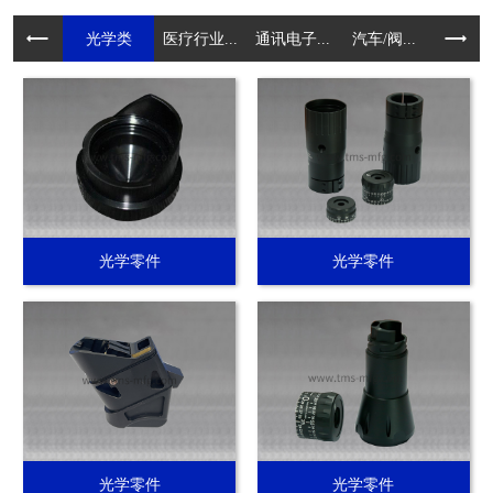
光学类
医疗行业...
通讯电子...
汽车/阀...
电动工具.
光学零件
光学零件
光学零件
光学零件