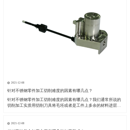
2021-12-08
针对不锈钢零件加工切削难度的因素有哪几点？
针对不锈钢零件加工切削难度的因素有哪几点？我们通常所说的
切削加工实质用切削刀具将毛坯或者是工件上多余的材料进层进
行切削清除，让工件获得我们所要求的几何形状跟尺寸以及表面
质量的一种加工方法，一般而言，不锈钢的切削加工难度要高于
其他的常规材料，比如铜材和铝合金，究其原因有以下几个关键
2021-12-08
因素： 一