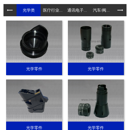
光学类
医疗行业...
通讯电子...
汽车/阀...
电动工具.
光学零件
光学零件
光学零件
光学零件