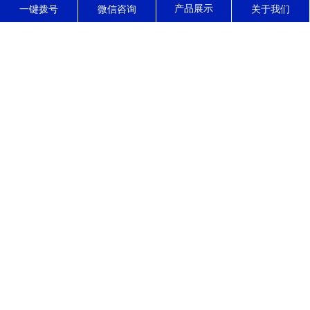
东莞市正森精密零件有限公司
一键拨号
微信咨询
关于我们
东莞市正森精密零件有限公司------位于东莞市寮步镇，是一家集高精
密CNC加工，装配，销售，服务于一体的现代化精密制造企业，公司
拥有10多年的精密五金零件加工经验，专长加工公差小，结构复杂的
高精密零部件，产品被广泛应用于光学，医疗，通讯，汽车，电动工
具，石油化工等领域。 自公司成立以来，始终坚...
了解更多
公司动态
行业资讯
常见问题