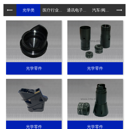
光学类
医疗行业...
通讯电子...
汽车/阀...
电动工具.
光学零件
光学零件
光学零件
光学零件