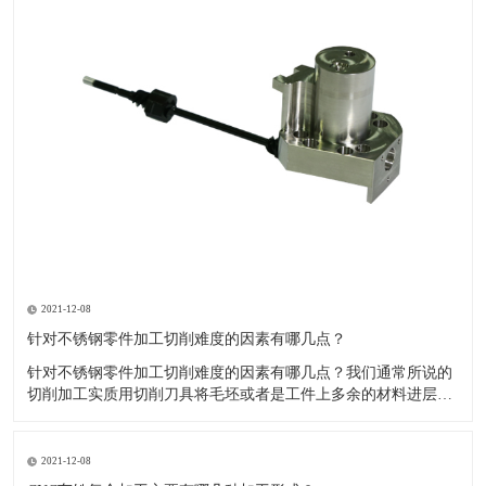
2021-12-08
针对不锈钢零件加工切削难度的因素有哪几点？
针对不锈钢零件加工切削难度的因素有哪几点？我们通常所说的
切削加工实质用切削刀具将毛坯或者是工件上多余的材料进层进
行切削清除，让工件获得我们所要求的几何形状跟尺寸以及表面
质量的一种加工方法，一般而言，不锈钢的切削加工难度要高于
其他的常规材料，比如铜材和铝合金，究其原因有以下几个关键
2021-12-08
因素： 一