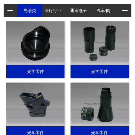
光学类
医疗行业...
通讯电子...
汽车/阀...
电动工具.
光学零件
光学零件
光学零件
光学零件