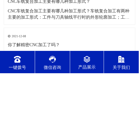
CNC车铣复合加工主要有哪几种加工形式？
CNC车铣复合加工主要有哪几种加工形式？车铣复合加工有两种
主要的加工形式：工件与刀具轴线平行时的外形轮廓加工；工件
与刀具轴线垂直时的面加工。外形轮廓车铣复合加工类似于采用
螺旋插补铣的方式加工旋转工件的内外轮廓；而面加工式车铣复
合加工仅能加工外表面。 尽管车铣复合加工看起来与车削加
2021-12-08
​你了解精密CNC加工了吗？
精密CNC加工是如今加工水平比较高的一项加工工艺，加工的零
件质量，产品的精确度等都非常的优质，加工的自动化水平会比
较高，在加工的时候，这项工艺是如何的进行加工零件的呢?对于
一键拨号
微信咨询
关于我们
不同的零件，需要注意什么样的事项呢？ 精密CNC加工柔性好，
自动化技术水平高，非常适合加工轮廊样子繁杂的曲线图，斜面
2021-12-08
零
​哪些方法可以测量精密零件加工精度？
精密零件加工主要是加工一些非常精度较高的零件，这些零件在
不同的应用行业中都会有所应用，零件的精度会直接的影响测量
的参数，测量的精度可以根据不同的情况使用不同的测量方法来
进行操作，那么零件加工精度的测量方法有哪些呢？ 精密零件加
工按量具量仪的读数值是否直接表示被测尺寸的数值，可分为测
量和相对
东莞市正森精密零件有限公司 版权所有
技术支持：东莞网站建设