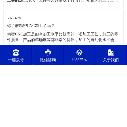
2021-12-08
针对不锈钢零件加工切削难度的因素有哪几点？
针对不锈钢零件加工切削难度的因素有哪几点？我们通常所说的
切削加工实质用切削刀具将毛坯或者是工件上多余的材料进层进
行切削清除，让工件获得我们所要求的几何形状跟尺寸以及表面
质量的一种加工方法，一般而言，不锈钢的切削加工难度要高于
其他的常规材料，比如铜材和铝合金，究其原因有以下几个关键
2021-12-08
因素： 一
CNC车铣复合加工主要有哪几种加工形式？
一键拨号
微信咨询
关于我们
CNC车铣复合加工主要有哪几种加工形式？车铣复合加工有两种
主要的加工形式：工件与刀具轴线平行时的外形轮廓加工；工件
与刀具轴线垂直时的面加工。外形轮廓车铣复合加工类似于采用
螺旋插补铣的方式加工旋转工件的内外轮廓；而面加工式车铣复
合加工仅能加工外表面。 尽管车铣复合加工看起来与车削加
2021-12-08
​你了解精密CNC加工了吗？
精密CNC加工是如今加工水平比较高的一项加工工艺，加工的零
件质量，产品的精确度等都非常的优质，加工的自动化水平会比
较高，在加工的时候，这项工艺是如何的进行加工零件的呢?对于
不同的零件，需要注意什么样的事项呢？ 精密CNC加工柔性好，