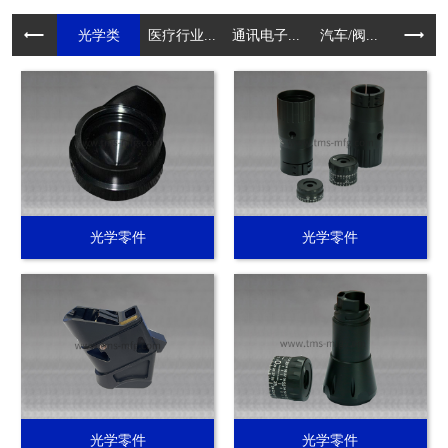
光学类
医疗行业...
通讯电子...
汽车/阀...
电动工具.
光学零件
光学零件
光学零件
光学零件